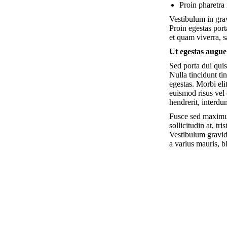
Proin pharetra 
Vestibulum in grav
Proin egestas port
et quam viverra, sa
Ut egestas augue
Sed porta dui quis
Nulla tincidunt ti
egestas. Morbi eli
euismod risus vel 
hendrerit, interdu
Fusce sed maximus 
sollicitudin at, t
Vestibulum gravid
a varius mauris, 