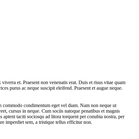
ex viverra et. Praesent non venenatis erat. Duis et risus vitae quam
rices purus ac neque suscipit eleifend. Praesent et augue neque.
apien commodo condimentum eget vel diam. Nam non neque ut
oreet, cursus in neque. Cum sociis natoque penatibus et magnis
 aptent taciti sociosqu ad litora torquent per conubia nostra, per
imperdiet sem, a tristique tellus efficitur non.