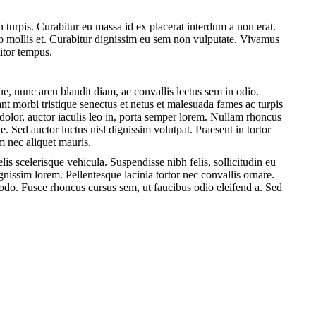
turpis. Curabitur eu massa id ex placerat interdum a non erat.
leo mollis et. Curabitur dignissim eu sem non vulputate. Vivamus
titor tempus.
ue, nunc arcu blandit diam, ac convallis lectus sem in odio.
nt morbi tristique senectus et netus et malesuada fames ac turpis
dolor, auctor iaculis leo in, porta semper lorem. Nullam rhoncus
. Sed auctor luctus nisl dignissim volutpat. Praesent in tortor
am nec aliquet mauris.
lis scelerisque vehicula. Suspendisse nibh felis, sollicitudin eu
gnissim lorem. Pellentesque lacinia tortor nec convallis ornare.
do. Fusce rhoncus cursus sem, ut faucibus odio eleifend a. Sed