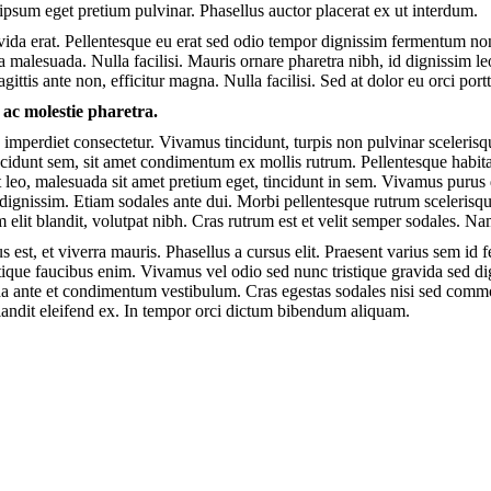
ipsum eget pretium pulvinar. Phasellus auctor placerat ex ut interdum.
ida erat. Pellentesque eu erat sed odio tempor dignissim fermentum non 
a malesuada. Nulla facilisi. Mauris ornare pharetra nibh, id dignissim 
gittis ante non, efficitur magna. Nulla facilisi. Sed at dolor eu orci port
 ac molestie pharetra.
 imperdiet consectetur. Vivamus tincidunt, turpis non pulvinar scelerisq
ncidunt sem, sit amet condimentum ex mollis rutrum. Pellentesque habita
t leo, malesuada sit amet pretium eget, tincidunt in sem. Vivamus purus 
dignissim. Etiam sodales ante dui. Morbi pellentesque rutrum scelerisque
m elit blandit, volutpat nibh. Cras rutrum est et velit semper sodales. N
est, et viverra mauris. Phasellus a cursus elit. Praesent varius sem id fe
ristique faucibus enim. Vivamus vel odio sed nunc tristique gravida sed di
a ante et condimentum vestibulum. Cras egestas sodales nisi sed commo
blandit eleifend ex. In tempor orci dictum bibendum aliquam.