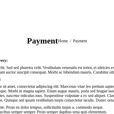
Payment
You are here:
Home
Payment
very:
lit. Sed sed pharetra velit. Vestibulum venenatis est tortor, et ultricies 
tiam auctor suscipit consequat. Morbi ac bibendum mauris. Curabitur ult
:
 sit amet, consectetur adipiscing elit. Maecenas vitae leo pretium s
tique. Morbi in magna sapien. Etiam augue mauris, porta sed feugiat la
tes, nascetur ridiculus mus. Suspendisse vulputate a ex sed aliquet. Class
. Quisque sed ipsum vestibulum turpis consectetur iaculis. Donec ornare 
te. Proin eu dolor tempus, sollicitudin turpis a, commodo neque.
ucibus semper semper. Proin semper dapibus urna quis elementum.