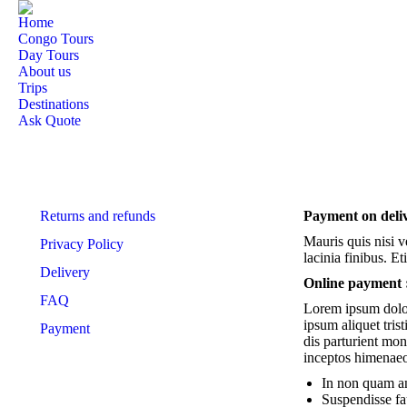
Home
Congo Tours
Day Tours
About us
Trips
Destinations
Ask Quote
Returns and refunds
Payment on deli
Mauris quis nisi ve
Privacy Policy
lacinia finibus. E
Delivery
Online payment 
FAQ
Lorem ipsum dolor
ipsum aliquet tris
Payment
dis parturient mon
inceptos himenaeos
In non quam an
Suspendisse fa